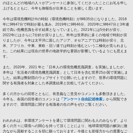
のほとんどの地域の人々がアンケートに参加してくださったことにお礼を申し
上げるとともに、今年も御報告が出来ることを嬉しく思います。
今年は環境危機時計®の時刻（環境危機時刻）が9時35分になりました。2018
年に9時47分で時刻が最も進み、2019年に9時46分、2020年に9時47分と3年連
続で高い危機意識を示す結果となっていました。2021年には5分針が戻り、
2022年にはさらに7分針が戻りました。昨年は世界的に多くの地域で時刻が戻
りましたが、今年は太平洋に面したアジア、オセアニアでは時刻が戻り、北
米、アフリカ、中東、東欧・旧ソ連では時刻が進むという二極化が見られまし
た。この結果には現在の世界の地政学的な要因が影響しているようにも思えま
す。
また、2020年、2021 年と「日本人の環境危機意識調査」を実施しましたが、
本年は「生活者の環境危機意識調査」として日本を含む世界25か国で実施しま
した。結果は弊財団のウェブサイトで公開いたしますので、世界の環境問題に
関する有識者を対象とした本調査結果と比較してみてください。
多くの方からの回答とともに、有意義なご意見やコメントも多数頂きました。
今年も、各国の回答者のコメントは
「アンケート自由記述検索」
から閲覧でき
ますので、環境問題に関する有識者の生の声をぜひご覧ください。
われわれは、本環境アンケートを通じて環境問題に関わる人のみならず、より
多くの方々に環境への関心を持って頂くことにより、地球環境問題の解決に微
力ながら貢献することを切に願っております。今後とも皆様方からの貴重なご