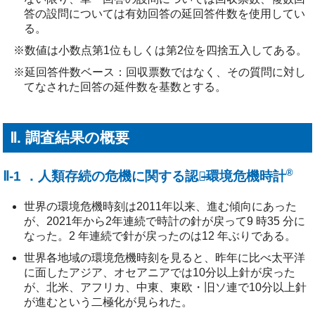
答の設問については有効回答の延回答件数を使用してい
る。
※数値は小数点第1位もしくは第2位を四捨五入してある。
※延回答件数ベース：回収票数ではなく、その質問に対し
てなされた回答の延件数を基数とする。
Ⅱ. 調査結果の概要
®
Ⅱ-1 ．人類存続の危機に関する認識̶環境危機時計
世界の環境危機時刻は2011年以来、進む傾向にあった
が、2021年から2年連続で時計の針が戻って9 時35 分に
なった。2 年連続で針が戻ったのは12 年ぶりである。
世界各地域の環境危機時刻を見ると、昨年に比べ太平洋
に面したアジア、オセアニアでは10分以上針が戻った
が、北米、アフリカ、中東、東欧・旧ソ連で10分以上針
が進むという二極化が見られた。